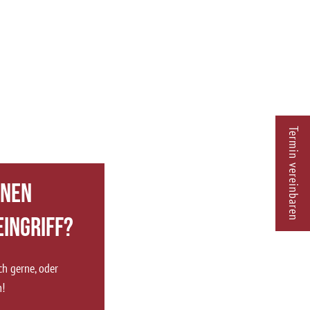
Termin vereinbaren
inen
Eingriff?
ch gerne, oder
n!