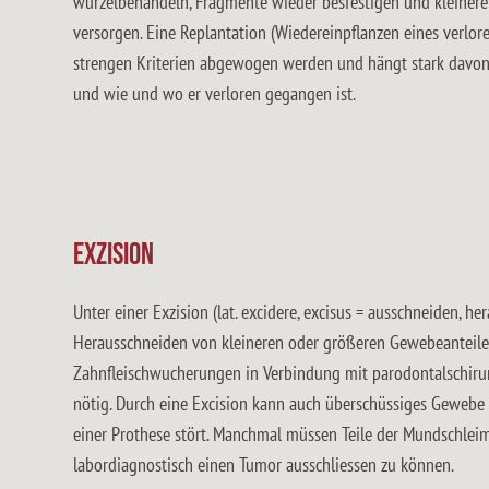
wurzelbehandeln, Fragmente wieder besfestigen und kleiner
versorgen. Eine Replantation (Wiedereinpflanzen eines verl
strengen Kriterien abgewogen werden und hängt stark davon 
und wie und wo er verloren gegangen ist.
Exzision
Unter einer Exzision (lat. excidere, excisus = ausschneiden, h
Herausschneiden von kleineren oder größeren Gewebeanteilen. 
Zahnfleischwucherungen in Verbindung mit parodontalschi
nötig. Durch eine Excision kann auch überschüssiges Gewebe 
einer Prothese stört. Manchmal müssen Teile der Mundschlei
labordiagnostisch einen Tumor ausschliessen zu können.