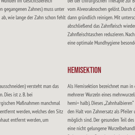
e Wunden im Gesichtsbereich
bei der chirurgischen Therapie zur
oren gegangenen Zahnes) muss unter
vom Alveoraknochen gelöst. Durch di
ab, wie lange der Zahn schon fehlt
dann gründlich reinigen. Mit unter
abschließend das Zahnfleisch wiede
Zahnfleischtaschen reduzieren. Nach
eine optimale Mundhygiene besonde
Hemisektion
erausschneiden) versteht man das
Als Hemisektion bezeichnet man in 
Dies ist z. B. bei
mehrerer Wurzeln eines mehrwurzeli
rurgischen Maßnahmen manchmal
hemi= halb). Dieses „Zahnhalbieren
entfernt werden, welches den Sitz
den Halt von Zahnersatz als Pfeiler 
mhaut entfernt werden, um
möglich sind. Der gesunden Teil des 
eine nicht gelungene Wurzelbehandl