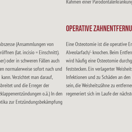
Rahmen einer Parodontalerkrankung 
Operative Zahnentfernu
e Abszesse (Ansammlungen von
Eine Osteotomie ist die operative 
fnen (lat. incisio = Einschnitt).
Alveolarfach/- knochen. Beim Entfe
er) oder in schweren Fällen auch
wird häufig eine Osteotomie durchg
sen normalerweise sofort nach und
feststecken. Ein verlagerter Weishe
 kann. Verzichtet man darauf,
Infektionen und zu Schäden an den 
sbreitet und die Erreger der
sein, die Weisheitszähne zu entfern
zklappenentzündungen o.ä.) In den
regeneriert sich im Laufe der nächs
biotika zur Entzündungsbekämpfung