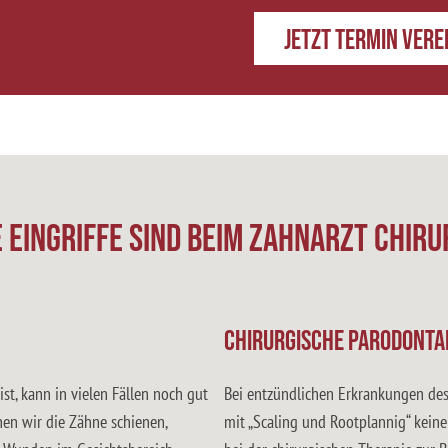
Jetzt Termin ver
 Eingriffe sind beim Zahnarzt chiru
Chirurgische Parodonta
st, kann in vielen Fällen noch gut
Bei entzündlichen Erkrankungen des
en wir die Zähne schienen,
mit „Scaling und Rootplannig“ kein