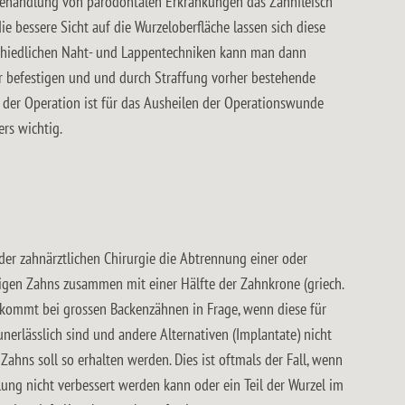
 Behandlung von parodontalen Erkrankungen das Zahnfleisch
e bessere Sicht auf die Wurzeloberfläche lassen sich diese
schiedlichen Naht- und Lappentechniken kann man dann
r befestigen und und durch Straffung vorher bestehende
 der Operation ist für das Ausheilen der Operationswunde
rs wichtig.
der zahnärztlichen Chirurgie die Abtrennung einer oder
gen Zahns zusammen mit einer Hälfte der Zahnkrone (griech.
“ kommt bei grossen Backenzähnen in Frage, wenn diese für
unerlässlich sind und andere Alternativen (Implantate) nicht
Zahns soll so erhalten werden. Dies ist oftmals der Fall, wenn
ung nicht verbessert werden kann oder ein Teil der Wurzel im