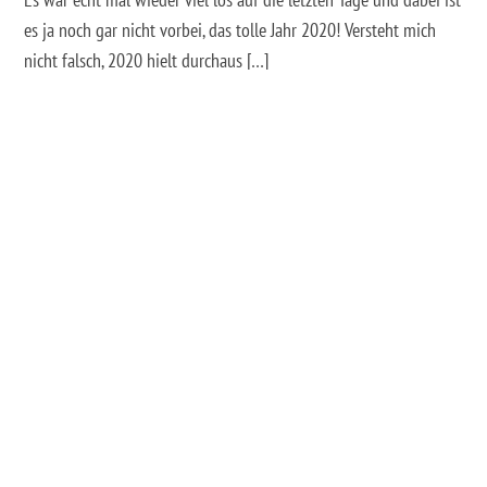
es ja noch gar nicht vorbei, das tolle Jahr 2020! Versteht mich
nicht falsch, 2020 hielt durchaus […]
weiterlesen →
DEIN LÄCHELN ALS MARKE – INVISALIGN ZAHNSPANGE IN
AUGSBURG
20. NOVEMBER 2020
GERADE ZÄHNE OHNE SPANGE?! – AUGSBURG GOES
INVISALIGN Bestimmt habt Ihr in den sozialen Netzwerken oder
in Zeitschriften schon mehrfach gelesen und gesehen, dass man
für gerade Zähne gar nicht immer eine Zahnspange braucht,