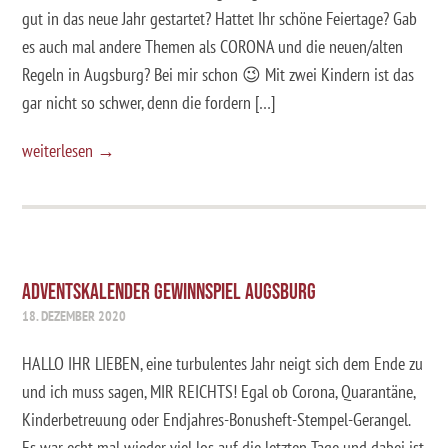
gut in das neue Jahr gestartet? Hattet Ihr schöne Feiertage? Gab
es auch mal andere Themen als CORONA und die neuen/alten
Regeln in Augsburg? Bei mir schon 😉 Mit zwei Kindern ist das
gar nicht so schwer, denn die fordern […]
weiterlesen →
ADVENTSKALENDER GEWINNSPIEL AUGSBURG
18. DEZEMBER 2020
HALLO IHR LIEBEN, eine turbulentes Jahr neigt sich dem Ende zu
und ich muss sagen, MIR REICHTS! Egal ob Corona, Quarantäne,
Kinderbetreuung oder Endjahres-Bonusheft-Stempel-Gerangel.
Es war echt mal wieder viel los auf die letzten Tage und dabei ist