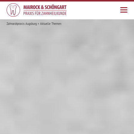
Zahnarztpraxis Augsburg
»
Aktuelle Themen
HOME
ÜBER UNS
TEAM
LEISTUNGEN
AKTUELLES
JOBS
KONTAKT