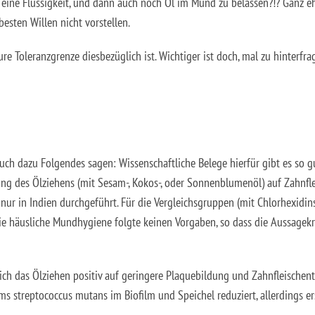
 eine Flüssigkeit, und dann auch noch Öl im Mund zu belassen?!? Ganz eh
esten Willen nicht vorstellen.
e Toleranzgrenze diesbezüglich ist. Wichtiger ist doch, mal zu hinterfra
uch dazu Folgendes sagen: Wissenschaftliche Belege hierfür gibt es so g
ung des Ölziehens (mit Sesam-, Kokos-, oder Sonnenblumenöl) auf Zahnf
nur in Indien durchgeführt. Für die Vergleichsgruppen (mit Chlorhexidin
 häusliche Mundhygiene folgte keinen Vorgaben, so dass die Aussagekra
sich das Ölziehen positiv auf geringere Plaquebildung und Zahnfleisch
 streptococcus mutans im Biofilm und Speichel reduziert, allerdings e