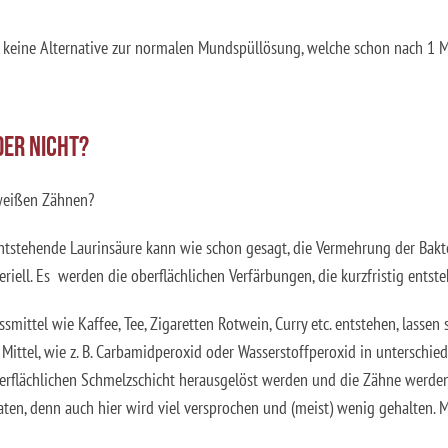
 keine Alternative zur normalen Mundspüllösung, welche schon nach 1 M
DER NICHT?
 weißen Zähnen?
ntstehende Laurinsäure kann wie schon gesagt, die Vermehrung der Bakt
ll. Es werden die oberflächlichen Verfärbungen, die kurzfristig entste
mittel wie Kaffee, Tee, Zigaretten Rotwein, Curry etc. entstehen, lassen 
 Mittel, wie z. B. Carbamidperoxid oder Wasserstoffperoxid in unterschie
berflächlichen Schmelzschicht herausgelöst werden und die Zähne we
aten, denn auch hier wird viel versprochen und (meist) wenig gehalten. 