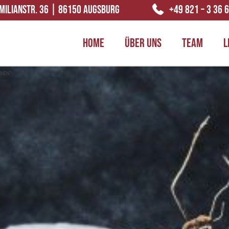
MILIANSTR. 36 | 86150 AUGSBURG
+49 821 – 3 36 
HOME
ÜBER UNS
TEAM
L
HNEN?