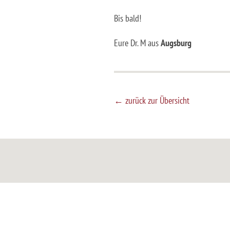
Bis bald!
Eure Dr. M aus
Augsburg
← zurück zur Übersicht
Unsere
Zahnarztpraxis
im Herzen 
zum Wohlfühlen ein. Qualität un