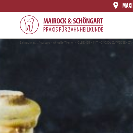
MAXI
Zahnarztpraxis Augsburg
»
Aktuelle Themen
»
ÖLZIEHEN – MIT KOKOSÖL ZU WEISSEN ZÄ