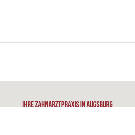
Ihre Zahnarztpraxis in Augsburg
der Stadt
Augsburg
besteht seit rund 40 Jahren. Unsere Praxisräume mi
d schneller Service werden durch die Zusammenarbeit mit unserem eige