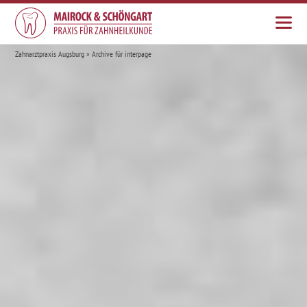
Zahnarztpraxis Augsburg
»
Archive für interpage
HOME
ÜBER UNS
TEAM
LEISTUNGEN
AKTUELLES
JOBS
KONTAKT